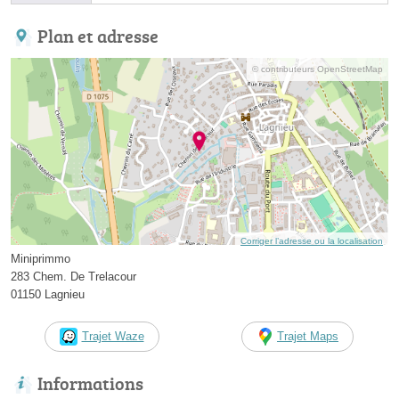
Plan et adresse
© contributeurs OpenStreetMap
Corriger l’adresse ou la localisation
Miniprimmo
283 Chem. De Trelacour
01150 Lagnieu
Trajet Waze
Trajet Maps
Informations