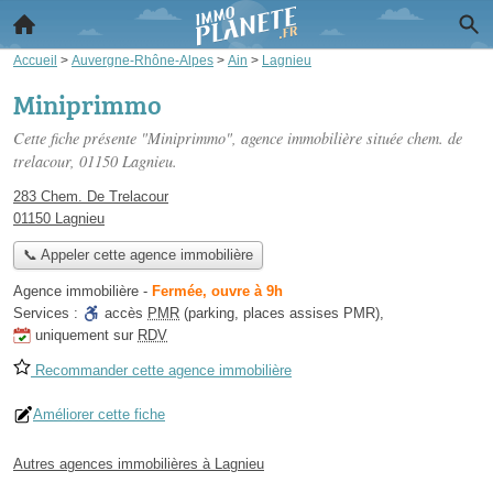
Accueil
>
Auvergne-Rhône-Alpes
>
Ain
>
Lagnieu
Miniprimmo
Cette fiche présente "Miniprimmo", agence immobilière située
chem. de
trelacour
, 01150 Lagnieu.
283 Chem. De Trelacour
01150 Lagnieu
📞 Appeler cette agence immobilière
Agence immobilière
-
Fermée, ouvre à 9h
Services :
accès
PMR
(parking, places assises PMR)
,
uniquement sur
RDV
Recommander cette agence immobilière
Améliorer cette fiche
Autres agences immobilières à Lagnieu