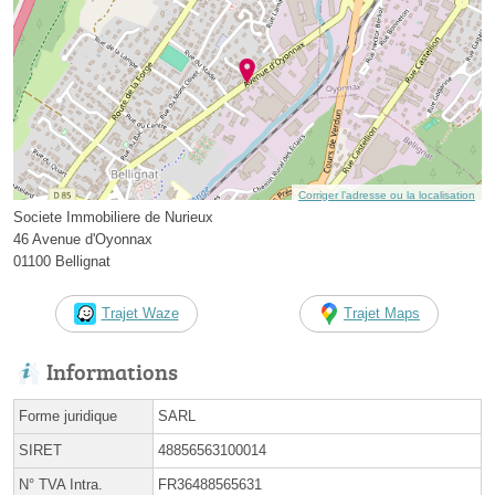
Corriger l’adresse ou la localisation
Societe Immobiliere de Nurieux
46 Avenue d'Oyonnax
01100 Bellignat
Trajet Waze
Trajet Maps
Informations
Forme juridique
SARL
SIRET
48856563100014
N° TVA Intra.
FR36488565631